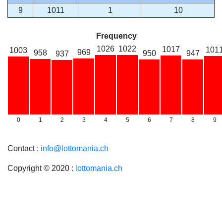
9
1011
1
10
Frequency
1026
1022
1017
101
1003
969
958
950
947
937
0
1
2
3
4
5
6
7
8
9
Contact :
info@lottomania.ch
Copyright © 2020 :
lottomania.ch