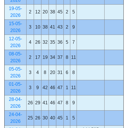
2026
19-05-
2
12
20
38
45
2
5
2026
15-05-
3
10
38
41
43
2
9
2026
12-05-
4
26
32
35
36
5
7
2026
08-05-
2
17
19
34
37
8
11
2026
05-05-
3
4
8
20
31
6
8
2026
01-05-
3
9
42
46
47
1
11
2026
28-04-
26
29
41
46
47
8
9
2026
24-04-
25
26
30
40
45
1
5
2026