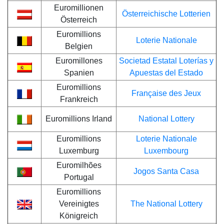
Euromillionen
Österreichische Lotterien
Österreich
Euromillions
Loterie Nationale
Belgien
Euromillones
Societad Estatal Loterías y
Spanien
Apuestas del Estado
Euromillions
Française des Jeux
Frankreich
Euromillions Irland
National Lottery
Euromillions
Loterie Nationale
Luxemburg
Luxembourg
Euromilhões
Jogos Santa Casa
Portugal
Euromillions
Vereinigtes
The National Lottery
Königreich