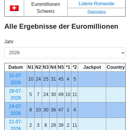
Loterie Romande
Euromillionen
Schweiz
Swisslos
Alle Ergebnisse der Euromillionen
Jahr
Datum
N1
N2
N3
N4
N5
*1
*2
Jackpot
Country
31-07-
10
24
25
31
45
4
5
2026
28-07-
5
7
24
30
49
10
11
2026
24-07-
8
10
30
36
47
1
4
2026
21-07-
2
3
8
28
39
2
11
2026