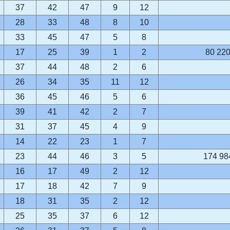
37
42
47
9
12
28
33
48
8
10
33
45
47
5
8
17
25
39
1
2
80 220
37
44
48
2
6
26
34
35
11
12
36
45
46
5
6
39
41
42
2
7
31
37
45
4
9
14
22
23
1
7
23
44
46
3
5
174 98
16
17
49
2
12
17
18
42
7
9
18
31
35
2
12
25
35
37
6
12