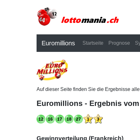
Euromillions
Startseite
Prognose
S
Auf dieser Seite finden Sie die Ergebnisse all
Euromillions - Ergebnis vom
12
16
17
18
27
1
3
Gewinnverteilung (Frankreich)