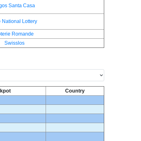
gos Santa Casa
 National Lottery
oterie Romande
Swisslos
kpot
Country