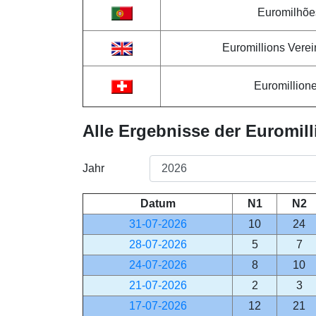
Euromilhõe
Euromillions Verei
Euromillion
Alle Ergebnisse der Euromil
Jahr
Datum
N1
N2
31-07-2026
10
24
28-07-2026
5
7
24-07-2026
8
10
21-07-2026
2
3
17-07-2026
12
21