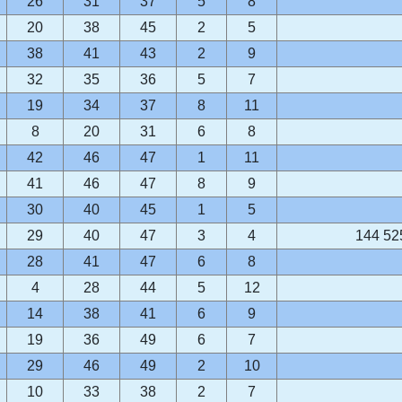
26
31
37
5
8
20
38
45
2
5
38
41
43
2
9
32
35
36
5
7
19
34
37
8
11
8
20
31
6
8
42
46
47
1
11
41
46
47
8
9
30
40
45
1
5
29
40
47
3
4
144 52
28
41
47
6
8
4
28
44
5
12
14
38
41
6
9
19
36
49
6
7
29
46
49
2
10
10
33
38
2
7