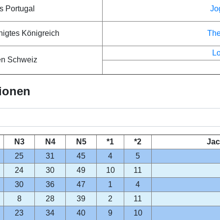
s Portugal
Jo
nigtes Königreich
The
L
en Schweiz
lionen
N3
N4
N5
*1
*2
Jac
25
31
45
4
5
24
30
49
10
11
30
36
47
1
4
8
28
39
2
11
23
34
40
9
10