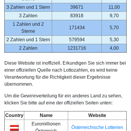
3 Zahlen und 1 Stern
39671
11,00
3 Zahlen
83918
9,70
1 Zahlen und 2
171434
5,70
Sterne
2 Zahlen und 1 Stern
579594
5,30
2 Zahlen
1231716
4,00
Diese Website ist inoffiziell. Erkundigen Sie sich immer bei
einer offiziellen Quelle nach Lottozahlen, es wird keine
Verantwortung für die Richtigkeit dieser Ergebnisse
übernommen.
Um die Gewinnverteilung für ein anderes Land zu sehen,
klicken Sie bitte auf eine der offiziellen Seiten unten:
Country
Name
Website
Euromillionen
Österreichische Lotterien
Österreich