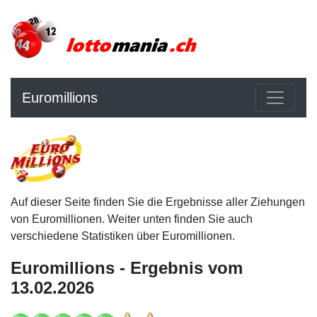
Euromillions
Auf dieser Seite finden Sie die Ergebnisse aller Ziehungen
von Euromillionen. Weiter unten finden Sie auch
verschiedene Statistiken über Euromillionen.
Euromillions - Ergebnis vom
13.02.2026