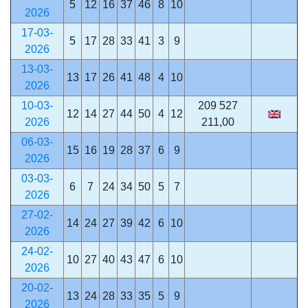
5
12
16
37
46
8
10
2026
17-03-
5
17
28
33
41
3
9
2026
13-03-
13
17
26
41
48
4
10
2026
10-03-
209 527
12
14
27
44
50
4
12
2026
211,00
06-03-
15
16
19
28
37
6
9
2026
03-03-
6
7
24
34
50
5
7
2026
27-02-
14
24
27
39
42
6
10
2026
24-02-
10
27
40
43
47
6
10
2026
20-02-
13
24
28
33
35
5
9
2026