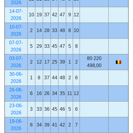
2026
14-07-
10
19
37
42
47
9
12
2026
10-07-
2
14
28
33
48
8
10
2026
07-07-
5
29
33
45
47
5
8
2026
03-07-
80 220
2
12
17
25
39
1
2
2026
498,00
30-06-
1
8
37
44
48
2
6
2026
26-06-
6
16
26
34
35
11
12
2026
23-06-
3
33
36
45
46
5
6
2026
19-06-
8
34
39
41
42
2
7
2026