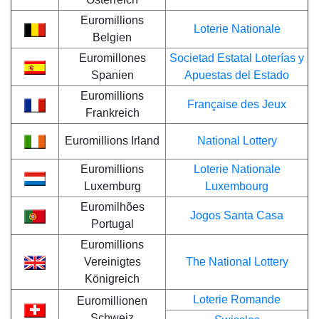
Euromillions
Loterie Nationale
Belgien
Euromillones
Societad Estatal Loterías y
Spanien
Apuestas del Estado
Euromillions
Française des Jeux
Frankreich
Euromillions Irland
National Lottery
Euromillions
Loterie Nationale
Luxemburg
Luxembourg
Euromilhões
Jogos Santa Casa
Portugal
Euromillions
Vereinigtes
The National Lottery
Königreich
Loterie Romande
Euromillionen
Schweiz