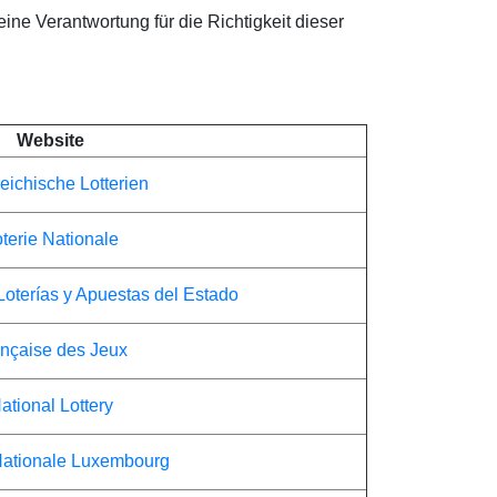
eine Verantwortung für die Richtigkeit dieser
Website
eichische Lotterien
terie Nationale
Loterías y Apuestas del Estado
nçaise des Jeux
ational Lottery
Nationale Luxembourg