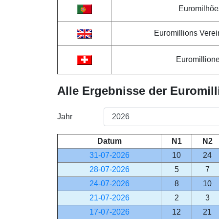
Euromilhõe
Euromillions Verei
Euromillion
Alle Ergebnisse der Euromil
Jahr
Datum
N1
N2
31-07-2026
10
24
28-07-2026
5
7
24-07-2026
8
10
21-07-2026
2
3
17-07-2026
12
21