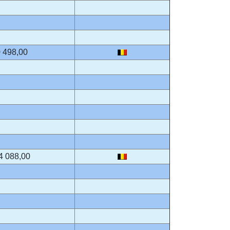
 498,00
4 088,00