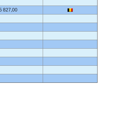
5 827,00