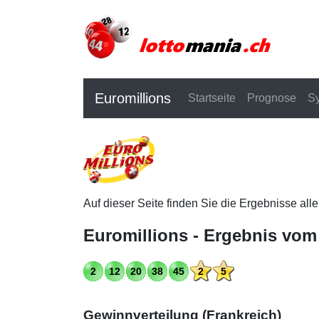
Euromillions
Startseite
Prognose
S
Auf dieser Seite finden Sie die Ergebnisse all
Euromillions - Ergebnis vom
2
12
20
38
45
2
5
Gewinnverteilung (Frankreich)