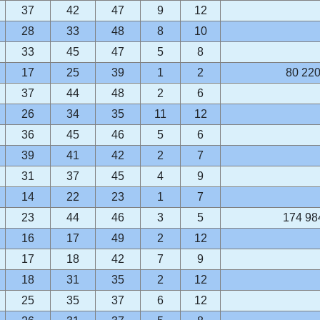
37
42
47
9
12
28
33
48
8
10
33
45
47
5
8
17
25
39
1
2
80 220
37
44
48
2
6
26
34
35
11
12
36
45
46
5
6
39
41
42
2
7
31
37
45
4
9
14
22
23
1
7
23
44
46
3
5
174 98
16
17
49
2
12
17
18
42
7
9
18
31
35
2
12
25
35
37
6
12