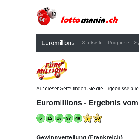
Euromillions
Startseite
Prognose
S
Auf dieser Seite finden Sie die Ergebnisse all
Euromillions - Ergebnis vom
5
12
16
37
46
8
10
Gewinnverteilung (Frankreich)