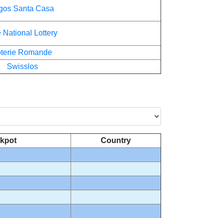
gos Santa Casa
 National Lottery
oterie Romande
Swisslos
kpot
Country