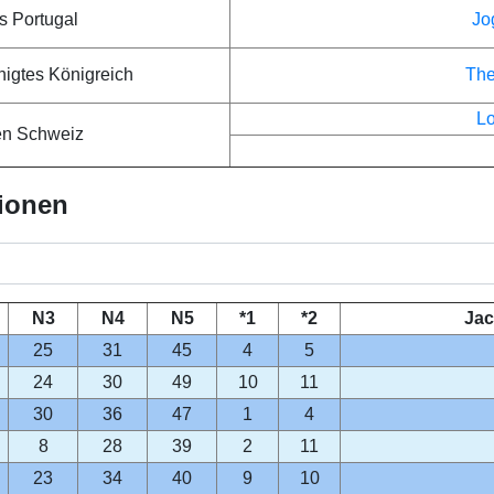
s Portugal
Jo
nigtes Königreich
The
L
en Schweiz
lionen
N3
N4
N5
*1
*2
Jac
25
31
45
4
5
24
30
49
10
11
30
36
47
1
4
8
28
39
2
11
23
34
40
9
10