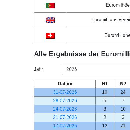
Euromilhõe
Euromillions Verei
Euromillion
Alle Ergebnisse der Euromil
Jahr
Datum
N1
N2
31-07-2026
10
24
28-07-2026
5
7
24-07-2026
8
10
21-07-2026
2
3
17-07-2026
12
21