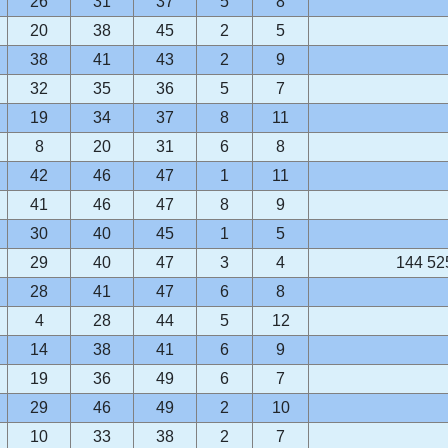
26
31
37
5
8
20
38
45
2
5
38
41
43
2
9
32
35
36
5
7
19
34
37
8
11
8
20
31
6
8
42
46
47
1
11
41
46
47
8
9
30
40
45
1
5
29
40
47
3
4
144 52
28
41
47
6
8
4
28
44
5
12
14
38
41
6
9
19
36
49
6
7
29
46
49
2
10
10
33
38
2
7