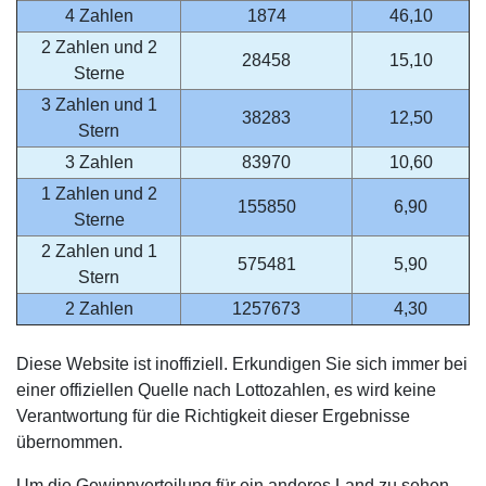
4 Zahlen
1874
46,10
2 Zahlen und 2
28458
15,10
Sterne
3 Zahlen und 1
38283
12,50
Stern
3 Zahlen
83970
10,60
1 Zahlen und 2
155850
6,90
Sterne
2 Zahlen und 1
575481
5,90
Stern
2 Zahlen
1257673
4,30
Diese Website ist inoffiziell. Erkundigen Sie sich immer bei
einer offiziellen Quelle nach Lottozahlen, es wird keine
Verantwortung für die Richtigkeit dieser Ergebnisse
übernommen.
Um die Gewinnverteilung für ein anderes Land zu sehen,