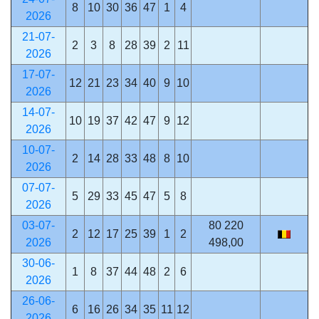
8
10
30
36
47
1
4
2026
21-07-
2
3
8
28
39
2
11
2026
17-07-
12
21
23
34
40
9
10
2026
14-07-
10
19
37
42
47
9
12
2026
10-07-
2
14
28
33
48
8
10
2026
07-07-
5
29
33
45
47
5
8
2026
03-07-
80 220
2
12
17
25
39
1
2
2026
498,00
30-06-
1
8
37
44
48
2
6
2026
26-06-
6
16
26
34
35
11
12
2026