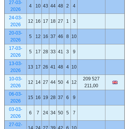
27-03-
4
10
43
44
48
2
4
2026
24-03-
12
16
17
18
27
1
3
2026
20-03-
5
12
16
37
46
8
10
2026
17-03-
5
17
28
33
41
3
9
2026
13-03-
13
17
26
41
48
4
10
2026
10-03-
209 527
12
14
27
44
50
4
12
2026
211,00
06-03-
15
16
19
28
37
6
9
2026
03-03-
6
7
24
34
50
5
7
2026
27-02-
14
24
27
39
42
6
10