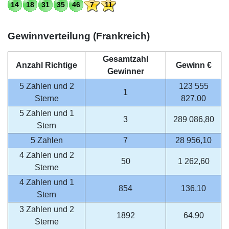
14
18
31
35
46
7
11
Gewinnverteilung (Frankreich)
Gesamtzahl
Anzahl Richtige
Gewinn €
Gewinner
5 Zahlen und 2
123 555
1
Sterne
827,00
5 Zahlen und 1
3
289 086,80
Stern
5 Zahlen
7
28 956,10
4 Zahlen und 2
50
1 262,60
Sterne
4 Zahlen und 1
854
136,10
Stern
3 Zahlen und 2
1892
64,90
Sterne