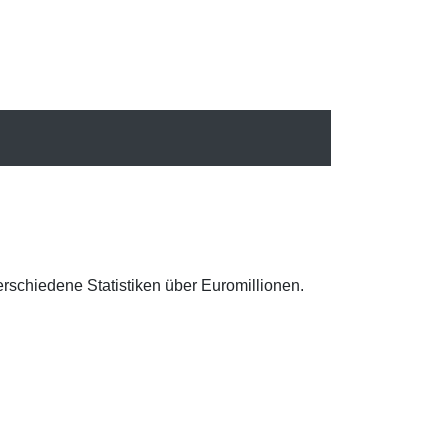
erschiedene Statistiken über Euromillionen.