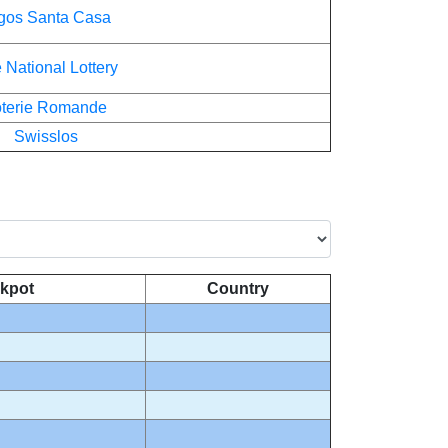
gos Santa Casa
 National Lottery
oterie Romande
Swisslos
kpot
Country