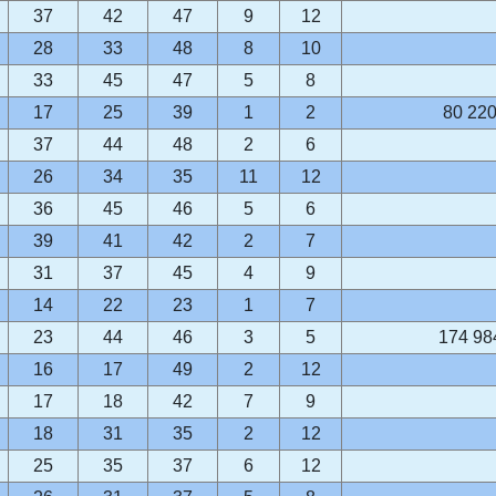
37
42
47
9
12
28
33
48
8
10
33
45
47
5
8
17
25
39
1
2
80 220
37
44
48
2
6
26
34
35
11
12
36
45
46
5
6
39
41
42
2
7
31
37
45
4
9
14
22
23
1
7
23
44
46
3
5
174 98
16
17
49
2
12
17
18
42
7
9
18
31
35
2
12
25
35
37
6
12