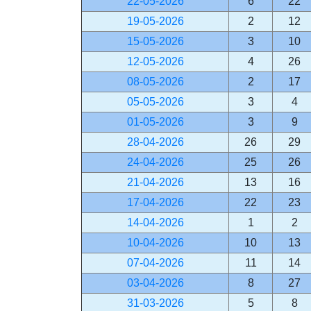
22-05-2026
6
22
19-05-2026
2
12
15-05-2026
3
10
12-05-2026
4
26
08-05-2026
2
17
05-05-2026
3
4
01-05-2026
3
9
28-04-2026
26
29
24-04-2026
25
26
21-04-2026
13
16
17-04-2026
22
23
14-04-2026
1
2
10-04-2026
10
13
07-04-2026
11
14
03-04-2026
8
27
31-03-2026
5
8