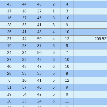
43
44
48
2
4
17
18
27
1
3
16
37
46
8
10
28
33
41
3
9
26
41
48
4
10
27
44
50
4
12
209 52
19
28
37
6
9
24
34
50
5
7
27
39
42
6
10
40
43
47
6
10
28
33
35
5
9
6
10
41
5
12
31
37
40
6
9
19
34
42
5
8
20
23
24
6
11