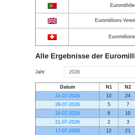
Euromilhõe
Euromillions Verei
Euromillion
Alle Ergebnisse der Euromil
Jahr
Datum
N1
N2
31-07-2026
10
24
28-07-2026
5
7
24-07-2026
8
10
21-07-2026
2
3
17-07-2026
12
21