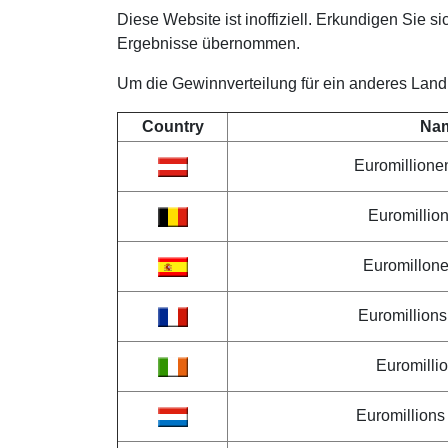
Diese Website ist inoffiziell. Erkundigen Sie si
Ergebnisse übernommen.
Um die Gewinnverteilung für ein anderes Land zu
Country
Na
Euromillione
Euromillio
Euromillon
Euromillions
Euromillio
Euromillion