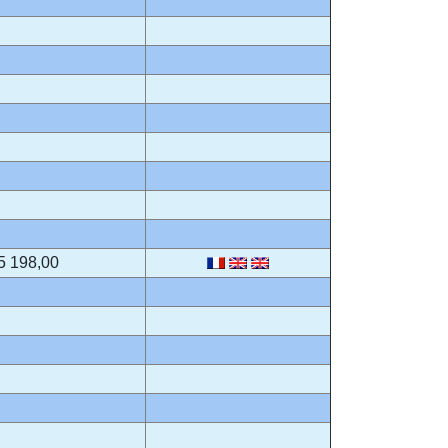
5 198,00