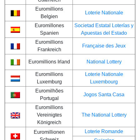
Euromillions
Loterie Nationale
Belgien
Euromillones
Societad Estatal Loterías y
Spanien
Apuestas del Estado
Euromillions
Française des Jeux
Frankreich
Euromillions Irland
National Lottery
Euromillions
Loterie Nationale
Luxemburg
Luxembourg
Euromilhões
Jogos Santa Casa
Portugal
Euromillions
Vereinigtes
The National Lottery
Königreich
Loterie Romande
Euromillionen
Schweiz