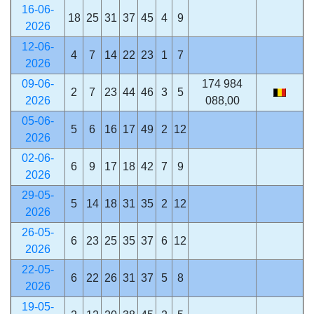
16-06-
18
25
31
37
45
4
9
2026
12-06-
4
7
14
22
23
1
7
2026
09-06-
174 984
2
7
23
44
46
3
5
2026
088,00
05-06-
5
6
16
17
49
2
12
2026
02-06-
6
9
17
18
42
7
9
2026
29-05-
5
14
18
31
35
2
12
2026
26-05-
6
23
25
35
37
6
12
2026
22-05-
6
22
26
31
37
5
8
2026
19-05-