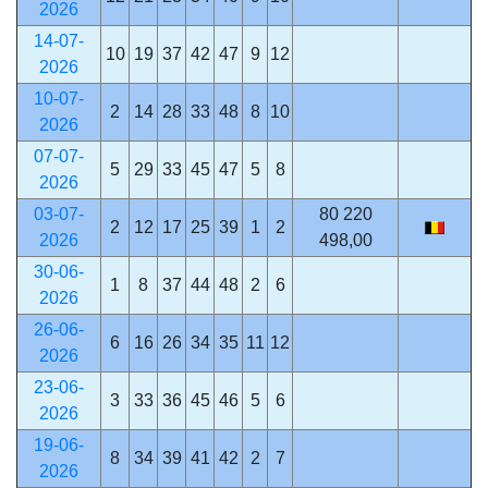
2026
14-07-
10
19
37
42
47
9
12
2026
10-07-
2
14
28
33
48
8
10
2026
07-07-
5
29
33
45
47
5
8
2026
03-07-
80 220
2
12
17
25
39
1
2
2026
498,00
30-06-
1
8
37
44
48
2
6
2026
26-06-
6
16
26
34
35
11
12
2026
23-06-
3
33
36
45
46
5
6
2026
19-06-
8
34
39
41
42
2
7
2026