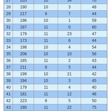
27
205
10
34
70
28
190
10
3
48
29
217
9
7
44
30
196
10
1
59
31
187
11
0
60
32
179
11
23
47
33
173
11
6
44
34
198
10
4
54
35
206
10
10
56
36
185
11
2
43
37
211
9
5
44
38
199
10
21
42
39
194
10
3
45
40
179
11
4
40
41
181
11
12
46
42
223
9
5
50
43
180
11
22
75