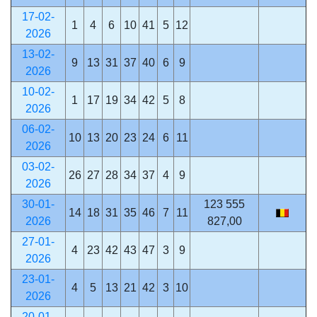
17-02-
1
4
6
10
41
5
12
2026
13-02-
9
13
31
37
40
6
9
2026
10-02-
1
17
19
34
42
5
8
2026
06-02-
10
13
20
23
24
6
11
2026
03-02-
26
27
28
34
37
4
9
2026
30-01-
123 555
14
18
31
35
46
7
11
2026
827,00
27-01-
4
23
42
43
47
3
9
2026
23-01-
4
5
13
21
42
3
10
2026
20-01-