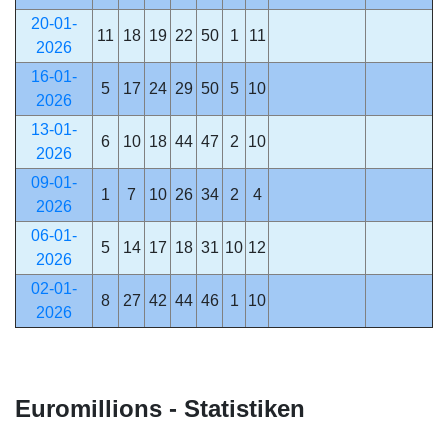
20-01-
11
18
19
22
50
1
11
2026
16-01-
5
17
24
29
50
5
10
2026
13-01-
6
10
18
44
47
2
10
2026
09-01-
1
7
10
26
34
2
4
2026
06-01-
5
14
17
18
31
10
12
2026
02-01-
8
27
42
44
46
1
10
2026
Euromillions - Statistiken