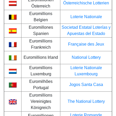
Österreichische Lotterien
Österreich
Euromillions
Loterie Nationale
Belgien
Euromillones
Societad Estatal Loterías y
Spanien
Apuestas del Estado
Euromillions
Française des Jeux
Frankreich
Euromillions Irland
National Lottery
Euromillions
Loterie Nationale
Luxemburg
Luxembourg
Euromilhões
Jogos Santa Casa
Portugal
Euromillions
Vereinigtes
The National Lottery
Königreich
Loterie Romande
Euromillionen