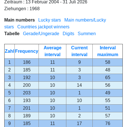
Zeitraum : 13 Februar 2004 - 31 Juli 2026
Ziehungen : 1968
Main numbers
Lucky stars
Main numbers/Lucky
stars
Countries jackpot winners
Tabelle
Gerade/Ungerade
Digits
Summen
Average
Current
Interval
Zahl
Frequency
interval
interval
maximum
1
186
11
9
58
2
185
11
3
48
3
192
10
3
65
4
200
10
14
56
5
203
10
1
49
6
193
10
10
55
7
201
10
1
51
8
189
10
2
57
9
185
11
17
76