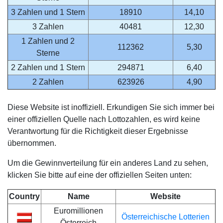
3 Zahlen und 1 Stern
18910
14,10
3 Zahlen
40481
12,30
1 Zahlen und 2
112362
5,30
Sterne
2 Zahlen und 1 Stern
294871
6,40
2 Zahlen
623926
4,90
Diese Website ist inoffiziell. Erkundigen Sie sich immer bei
einer offiziellen Quelle nach Lottozahlen, es wird keine
Verantwortung für die Richtigkeit dieser Ergebnisse
übernommen.
Um die Gewinnverteilung für ein anderes Land zu sehen,
klicken Sie bitte auf eine der offiziellen Seiten unten:
Country
Name
Website
Euromillionen
Österreichische Lotterien
Österreich