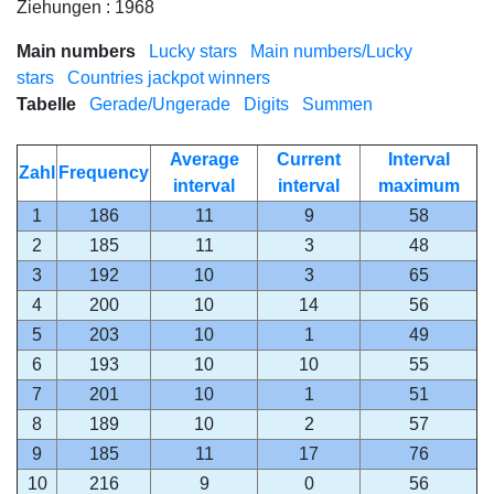
Ziehungen : 1968
Main numbers
Lucky stars
Main numbers/Lucky
stars
Countries jackpot winners
Tabelle
Gerade/Ungerade
Digits
Summen
Average
Current
Interval
Zahl
Frequency
interval
interval
maximum
1
186
11
9
58
2
185
11
3
48
3
192
10
3
65
4
200
10
14
56
5
203
10
1
49
6
193
10
10
55
7
201
10
1
51
8
189
10
2
57
9
185
11
17
76
10
216
9
0
56