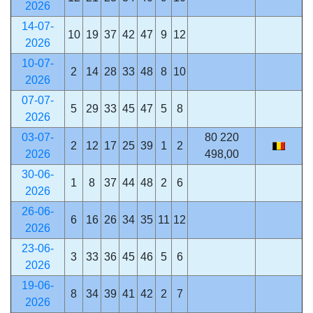
2026
14-07-
10
19
37
42
47
9
12
2026
10-07-
2
14
28
33
48
8
10
2026
07-07-
5
29
33
45
47
5
8
2026
03-07-
80 220
2
12
17
25
39
1
2
2026
498,00
30-06-
1
8
37
44
48
2
6
2026
26-06-
6
16
26
34
35
11
12
2026
23-06-
3
33
36
45
46
5
6
2026
19-06-
8
34
39
41
42
2
7
2026