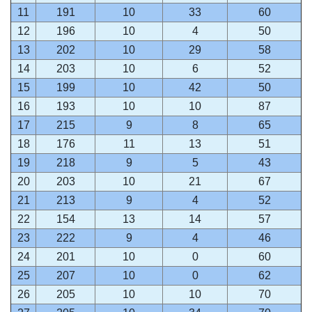
11
191
10
33
60
12
196
10
4
50
13
202
10
29
58
14
203
10
6
52
15
199
10
42
50
16
193
10
10
87
17
215
9
8
65
18
176
11
13
51
19
218
9
5
43
20
203
10
21
67
21
213
9
4
52
22
154
13
14
57
23
222
9
4
46
24
201
10
0
60
25
207
10
0
62
26
205
10
10
70