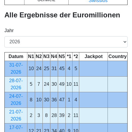
Swisslos
Alle Ergebnisse der Euromillionen
Jahr
Datum
N1
N2
N3
N4
N5
*1
*2
Jackpot
Country
31-07-
10
24
25
31
45
4
5
2026
28-07-
5
7
24
30
49
10
11
2026
24-07-
8
10
30
36
47
1
4
2026
21-07-
2
3
8
28
39
2
11
2026
17-07-
12
21
23
34
40
9
10