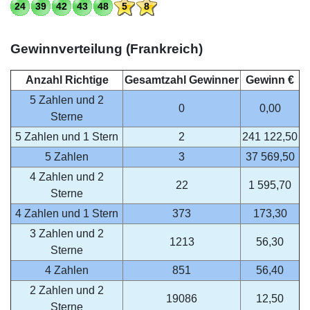
24
39
42
43
48
5
8
Gewinnverteilung (Frankreich)
Anzahl Richtige
Gesamtzahl Gewinner
Gewinn €
5 Zahlen und 2
0
0,00
Sterne
5 Zahlen und 1 Stern
2
241 122,50
5 Zahlen
3
37 569,50
4 Zahlen und 2
22
1 595,70
Sterne
4 Zahlen und 1 Stern
373
173,30
3 Zahlen und 2
1213
56,30
Sterne
4 Zahlen
851
56,40
2 Zahlen und 2
19086
12,50
Sterne