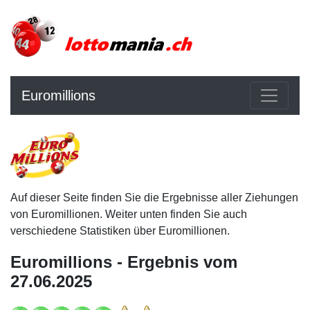
Euromillions
Auf dieser Seite finden Sie die Ergebnisse aller Ziehungen
von Euromillionen. Weiter unten finden Sie auch
verschiedene Statistiken über Euromillionen.
Euromillions - Ergebnis vom
27.06.2025