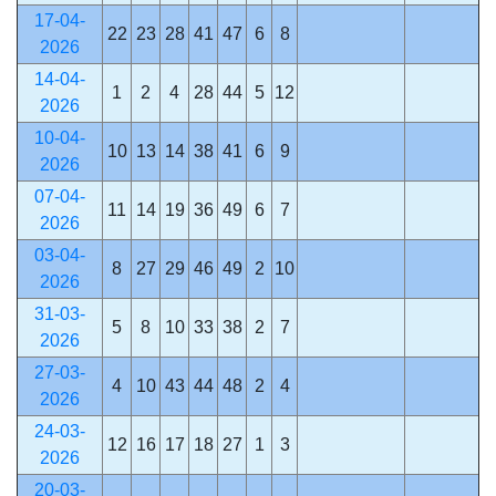
17-04-
22
23
28
41
47
6
8
2026
14-04-
1
2
4
28
44
5
12
2026
10-04-
10
13
14
38
41
6
9
2026
07-04-
11
14
19
36
49
6
7
2026
03-04-
8
27
29
46
49
2
10
2026
31-03-
5
8
10
33
38
2
7
2026
27-03-
4
10
43
44
48
2
4
2026
24-03-
12
16
17
18
27
1
3
2026
20-03-