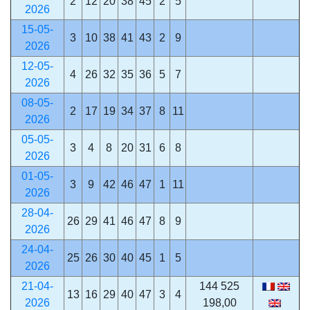
2
12
20
38
45
2
5
2026
15-05-
3
10
38
41
43
2
9
2026
12-05-
4
26
32
35
36
5
7
2026
08-05-
2
17
19
34
37
8
11
2026
05-05-
3
4
8
20
31
6
8
2026
01-05-
3
9
42
46
47
1
11
2026
28-04-
26
29
41
46
47
8
9
2026
24-04-
25
26
30
40
45
1
5
2026
21-04-
144 525
13
16
29
40
47
3
4
2026
198,00