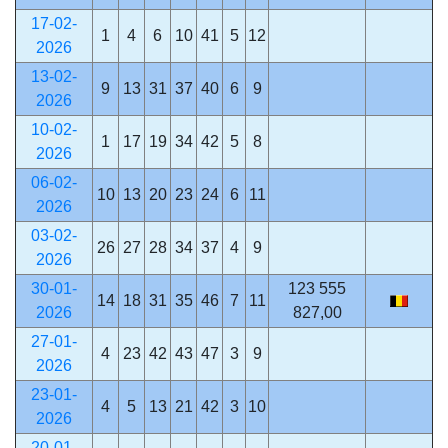
17-02-
1
4
6
10
41
5
12
2026
13-02-
9
13
31
37
40
6
9
2026
10-02-
1
17
19
34
42
5
8
2026
06-02-
10
13
20
23
24
6
11
2026
03-02-
26
27
28
34
37
4
9
2026
30-01-
123 555
14
18
31
35
46
7
11
2026
827,00
27-01-
4
23
42
43
47
3
9
2026
23-01-
4
5
13
21
42
3
10
2026
20-01-