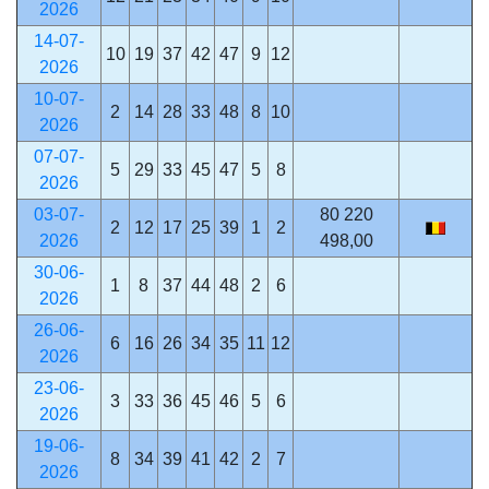
2026
14-07-
10
19
37
42
47
9
12
2026
10-07-
2
14
28
33
48
8
10
2026
07-07-
5
29
33
45
47
5
8
2026
03-07-
80 220
2
12
17
25
39
1
2
2026
498,00
30-06-
1
8
37
44
48
2
6
2026
26-06-
6
16
26
34
35
11
12
2026
23-06-
3
33
36
45
46
5
6
2026
19-06-
8
34
39
41
42
2
7
2026