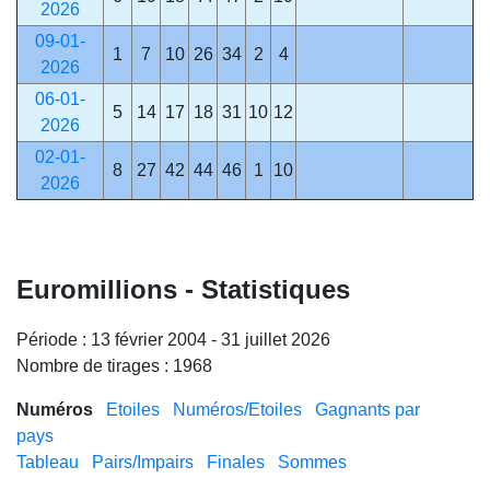
2026
09-01-
1
7
10
26
34
2
4
2026
06-01-
5
14
17
18
31
10
12
2026
02-01-
8
27
42
44
46
1
10
2026
Euromillions - Statistiques
Période : 13 février 2004 - 31 juillet 2026
Nombre de tirages : 1968
Numéros
Etoiles
Numéros/Etoiles
Gagnants par
pays
Tableau
Pairs/Impairs
Finales
Sommes