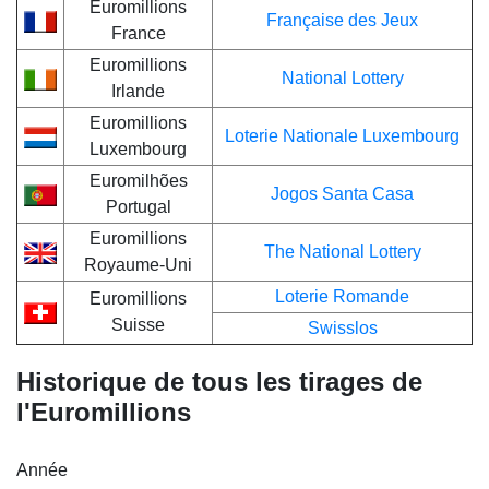
Euromillions
Française des Jeux
France
Euromillions
National Lottery
Irlande
Euromillions
Loterie Nationale Luxembourg
Luxembourg
Euromilhões
Jogos Santa Casa
Portugal
Euromillions
The National Lottery
Royaume-Uni
Loterie Romande
Euromillions
Suisse
Swisslos
Historique de tous les tirages de
l'Euromillions
Année