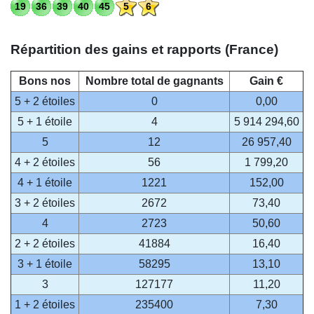
19
36
39
40
45
5
6
Répartition des gains et rapports (France)
Bons nos
Nombre total de gagnants
Gain €
5 + 2 étoiles
0
0,00
5 + 1 étoile
4
5 914 294,60
5
12
26 957,40
4 + 2 étoiles
56
1 799,20
4 + 1 étoile
1221
152,00
3 + 2 étoiles
2672
73,40
4
2723
50,60
2 + 2 étoiles
41884
16,40
3 + 1 étoile
58295
13,10
3
127177
11,20
1 + 2 étoiles
235400
7,30