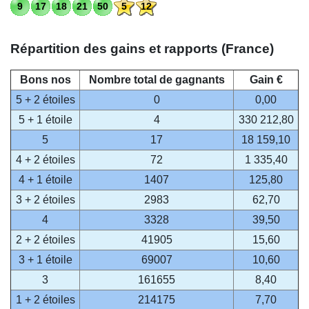
9
17
18
21
50
5
12
Répartition des gains et rapports (France)
Bons nos
Nombre total de gagnants
Gain €
5 + 2 étoiles
0
0,00
5 + 1 étoile
4
330 212,80
5
17
18 159,10
4 + 2 étoiles
72
1 335,40
4 + 1 étoile
1407
125,80
3 + 2 étoiles
2983
62,70
4
3328
39,50
2 + 2 étoiles
41905
15,60
3 + 1 étoile
69007
10,60
3
161655
8,40
1 + 2 étoiles
214175
7,70