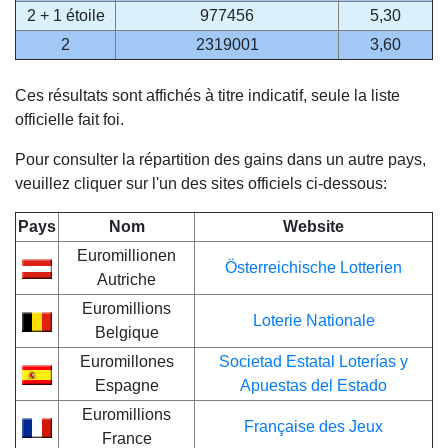
2 + 1 étoile
977456
5,30
2
2319001
3,60
Ces résultats sont affichés à titre indicatif, seule la liste
officielle fait foi.
Pour consulter la répartition des gains dans un autre pays,
veuillez cliquer sur l'un des sites officiels ci-dessous:
Pays
Nom
Website
Euromillionen
Österreichische Lotterien
Autriche
Euromillions
Loterie Nationale
Belgique
Euromillones
Societad Estatal Loterías y
Espagne
Apuestas del Estado
Euromillions
Française des Jeux
France