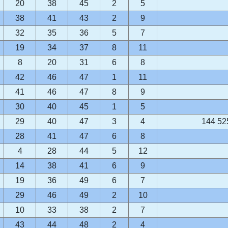
20
38
45
2
5
38
41
43
2
9
32
35
36
5
7
19
34
37
8
11
8
20
31
6
8
42
46
47
1
11
41
46
47
8
9
30
40
45
1
5
29
40
47
3
4
144 52
28
41
47
6
8
4
28
44
5
12
14
38
41
6
9
19
36
49
6
7
29
46
49
2
10
10
33
38
2
7
43
44
48
2
4