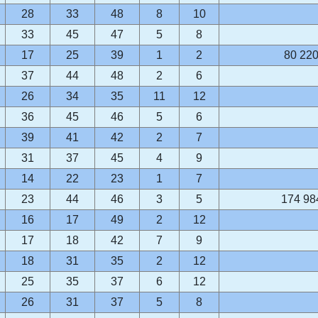
28
33
48
8
10
33
45
47
5
8
17
25
39
1
2
80 220
37
44
48
2
6
26
34
35
11
12
36
45
46
5
6
39
41
42
2
7
31
37
45
4
9
14
22
23
1
7
23
44
46
3
5
174 98
16
17
49
2
12
17
18
42
7
9
18
31
35
2
12
25
35
37
6
12
26
31
37
5
8