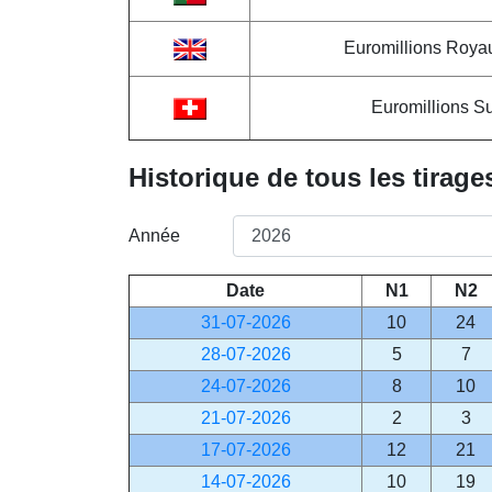
Euromillions Roy
Euromillions S
Historique de tous les tirage
Année
Date
N1
N2
31-07-2026
10
24
28-07-2026
5
7
24-07-2026
8
10
21-07-2026
2
3
17-07-2026
12
21
14-07-2026
10
19