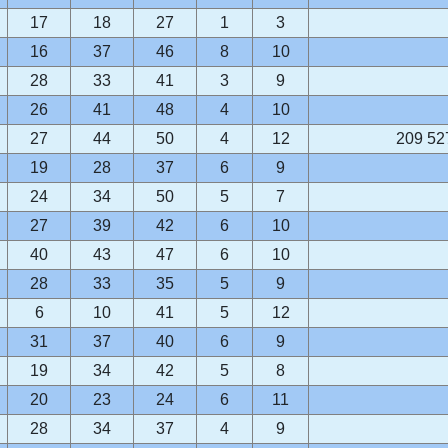
17
18
27
1
3
16
37
46
8
10
28
33
41
3
9
26
41
48
4
10
27
44
50
4
12
209 52
19
28
37
6
9
24
34
50
5
7
27
39
42
6
10
40
43
47
6
10
28
33
35
5
9
6
10
41
5
12
31
37
40
6
9
19
34
42
5
8
20
23
24
6
11
28
34
37
4
9