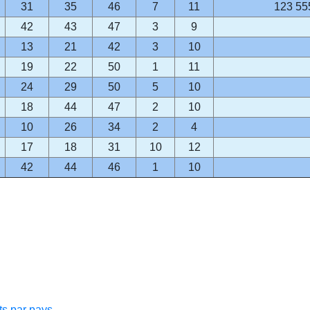
31
35
46
7
11
123 55
42
43
47
3
9
13
21
42
3
10
19
22
50
1
11
24
29
50
5
10
18
44
47
2
10
10
26
34
2
4
17
18
31
10
12
42
44
46
1
10
s par pays