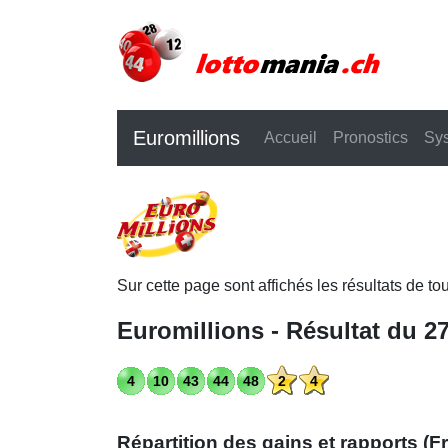
Euromillions
Accueil
Pronostics
Sy
Sur cette page sont affichés les résultats de to
Euromillions - Résultat du 2
4
10
43
44
48
2
4
Répartition des gains et rapports (F