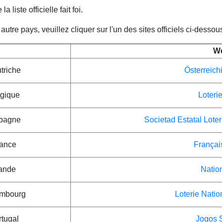
a liste officielle fait foi.
utre pays, veuillez cliquer sur l'un des sites officiels ci-dessou
We
triche
Österreich
lgique
Loteri
spagne
Societad Estatal Lote
rance
Françai
lande
Nation
embourg
Loterie Nati
tugal
Jogos 