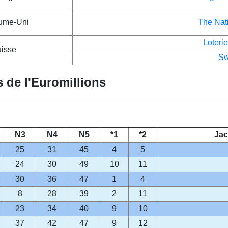
aume-Uni
The Nati
Loter
uisse
Sw
s de l'Euromillions
N3
N4
N5
*1
*2
Jac
25
31
45
4
5
24
30
49
10
11
30
36
47
1
4
8
28
39
2
11
23
34
40
9
10
37
42
47
9
12