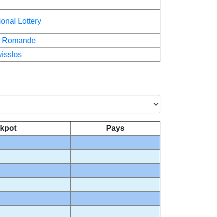
onal Lottery
ie Romande
isslos
kpot
Pays