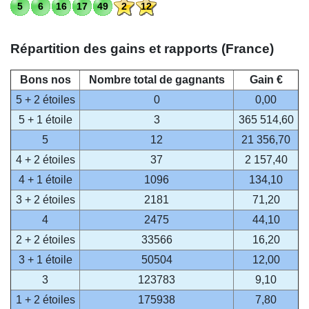
5
6
16
17
49
2
12
Répartition des gains et rapports (France)
Bons nos
Nombre total de gagnants
Gain €
5 + 2 étoiles
0
0,00
5 + 1 étoile
3
365 514,60
5
12
21 356,70
4 + 2 étoiles
37
2 157,40
4 + 1 étoile
1096
134,10
3 + 2 étoiles
2181
71,20
4
2475
44,10
2 + 2 étoiles
33566
16,20
3 + 1 étoile
50504
12,00
3
123783
9,10
1 + 2 étoiles
175938
7,80