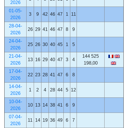
2026
01-05-
3
9
42
46
47
1
11
2026
28-04-
26
29
41
46
47
8
9
2026
24-04-
25
26
30
40
45
1
5
2026
21-04-
144 525
13
16
29
40
47
3
4
2026
198,00
17-04-
22
23
28
41
47
6
8
2026
14-04-
1
2
4
28
44
5
12
2026
10-04-
10
13
14
38
41
6
9
2026
07-04-
11
14
19
36
49
6
7
2026