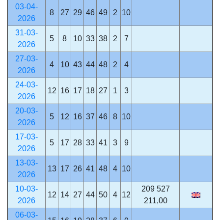
03-04-
8
27
29
46
49
2
10
2026
31-03-
5
8
10
33
38
2
7
2026
27-03-
4
10
43
44
48
2
4
2026
24-03-
12
16
17
18
27
1
3
2026
20-03-
5
12
16
37
46
8
10
2026
17-03-
5
17
28
33
41
3
9
2026
13-03-
13
17
26
41
48
4
10
2026
10-03-
209 527
12
14
27
44
50
4
12
2026
211,00
06-03-