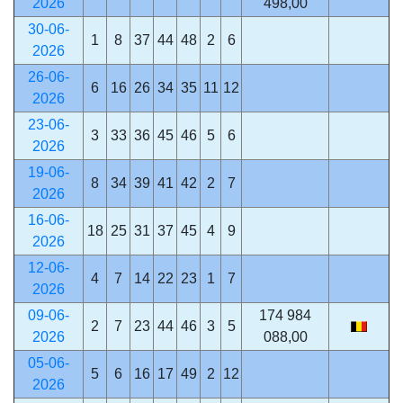
2026
498,00
30-06-
1
8
37
44
48
2
6
2026
26-06-
6
16
26
34
35
11
12
2026
23-06-
3
33
36
45
46
5
6
2026
19-06-
8
34
39
41
42
2
7
2026
16-06-
18
25
31
37
45
4
9
2026
12-06-
4
7
14
22
23
1
7
2026
09-06-
174 984
2
7
23
44
46
3
5
2026
088,00
05-06-
5
6
16
17
49
2
12
2026