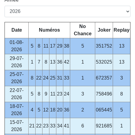
No
Date
Numéros
Joker
Replay
Chance
01-08-
5
8
11
17
29
38
5
351752
13
2026
29-07-
1
7
8
13
36
42
1
532025
13
2026
25-07-
8
22
24
25
31
33
1
672357
3
2026
22-07-
5
8
9
11
23
24
3
758496
8
2026
18-07-
4
5
12
18
20
36
2
065445
5
2026
15-07-
21
22
23
33
34
41
6
921685
1
2026