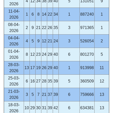
4
12
34
38
39
40
5
131051
9
2026
11-04-
1
6
8
14
22
34
1
887240
1
2026
08-04-
2
9
21
22
26
35
3
971365
1
2026
04-04-
4
5
9
12
21
24
3
526054
2
2026
01-04-
8
12
23
24
29
40
6
801270
5
2026
28-03-
13
17
19
26
29
40
1
913998
11
2026
25-03-
6
16
27
28
35
39
5
360509
12
2026
21-03-
3
5
7
21
37
39
6
759666
13
2026
18-03-
10
29
30
31
39
42
6
634381
13
2026