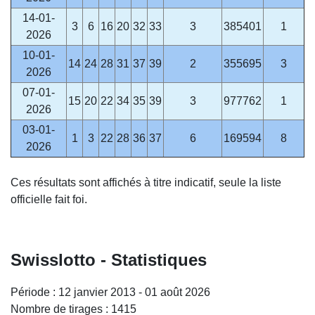
14-01-
3
6
16
20
32
33
3
385401
1
2026
10-01-
14
24
28
31
37
39
2
355695
3
2026
07-01-
15
20
22
34
35
39
3
977762
1
2026
03-01-
1
3
22
28
36
37
6
169594
8
2026
Ces résultats sont affichés à titre indicatif, seule la liste
officielle fait foi.
Swisslotto - Statistiques
Période : 12 janvier 2013 - 01 août 2026
Nombre de tirages : 1415