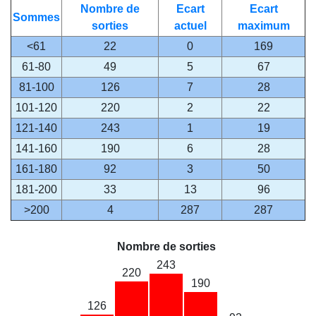
Nombre de
Ecart
Ecart
Sommes
sorties
actuel
maximum
<61
22
0
169
61-80
49
5
67
81-100
126
7
28
101-120
220
2
22
121-140
243
1
19
141-160
190
6
28
161-180
92
3
50
181-200
33
13
96
>200
4
287
287
Nombre de sorties
243
220
190
126