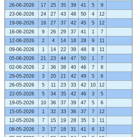
26-06-2026
17
25
35
39
41
5
9
23-06-2026
24
27
43
48
50
4
12
19-06-2026
16
27
37
42
45
5
12
16-06-2026
9
26
29
37
41
1
7
12-06-2026
2
4
14
18
28
9
11
09-06-2026
1
14
22
39
48
8
11
05-06-2026
21
23
44
47
50
1
7
02-06-2026
2
36
38
40
46
7
8
29-05-2026
3
20
21
42
49
5
6
26-05-2026
5
11
23
33
42
10
12
22-05-2026
5
34
35
42
46
3
5
19-05-2026
10
36
37
39
47
5
6
15-05-2026
1
32
33
36
37
7
12
12-05-2026
7
15
19
28
35
3
11
08-05-2026
3
17
18
31
41
6
12